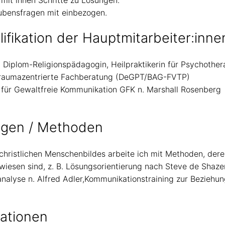
mit ihnen Schritte zu Lösungen.
bensfragen mit einbezogen.
lifikation der Hauptmitarbeiter:inne
 Diplom-Religionspädagogin, Heilpraktikerin für Psychothe
raumazentrierte Fachberatung (DeGPT/BAG-FVTP)
 für Gewaltfreie Kommunikation GFK n. Marshall Rosenberg
agen / Methoden
-christlichen Menschenbildes arbeite ich mit Methoden, der
iesen sind, z. B. Lösungsorientierung nach Steve de Shazer
lanalyse n. Alfred Adler,Kommunikationstraining zur Beziehu
mationen