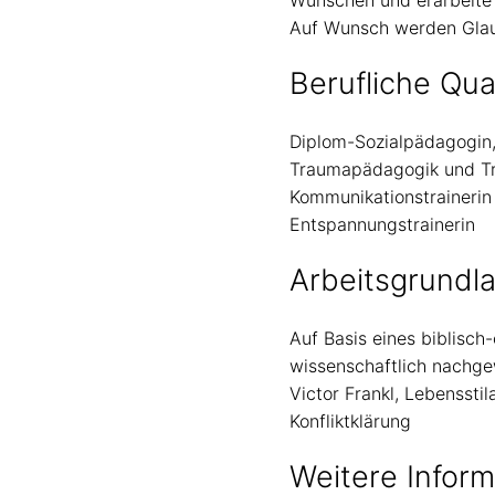
Wünschen und erarbeite 
Auf Wunsch werden Glau
Berufliche Qua
Diplom-Sozialpädagogin,
Traumapädagogik und T
Kommunikationstrainerin
Entspannungstrainerin
Arbeitsgrundl
Auf Basis eines biblisch
wissenschaftlich nachgew
Victor Frankl, Lebenssti
Konfliktklärung
Weitere Infor